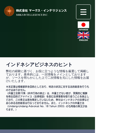
​株式会社 マークス・インテリジェンス
​MRKS INTELLIGENCE INC.
インドネシアビジネスのヒント
弊社の経験に基づく、お役に立つような情報を厳選して掲載し
ております。基本的には、一次情報をメインとしております
が、ソースを明らかにした上で二次情報を元にした情報をお届
けいたします。
※本記事は情報提供を目的としており、特定の状況に対する法的助言を行うも
のではありません。
（弁護士法第72条（非弁行為の禁止）は、弁護士でない者が、実質的に報酬
を得る目的でアドバイス（法律相談）を含む法律事務を取り扱うことを禁止し
ており、この条文は国を限定していないため、弊社はインドネシアの法律など
あらゆる法的助言は行なっておりません。また、インドネシアの弁護士法
（Undang-Undang Advokat No. 18 Tahun 2003）のも同様の条文があ
ります。）