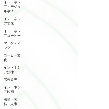
インドネシ
ア・デジタ
ル事情
インドネシ
ア文化
インドネシ
アコーヒー
マーケティ
ング
コーヒー文
化
インドネシ
ア法律
広告業界
インドネシ
ア映画
法務・労
務・人事