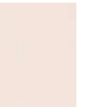
同大学の農業経済学プログラムと農学部は「日本
およびヨーロッパ市場におけるアチェ・コーヒー
の可能性と市場レビュー」と題したトークシ...