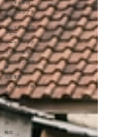
デジタル事情
インドネシア文
化
インドネシアコ
ーヒー
マーケティング
コーヒー文化
インドネシア法
律
広告業界
インドネシア映
画
法務・労務・人
事
インドネシア政
治
輸出