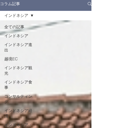
コラム記事
インドネシア
全ての記事
インドネシア
インドネシア進
出
越境EC
インドネシア観
光
インドネシア食
事
コンサルティン
グ
インドネシア経
済
インドネシア・