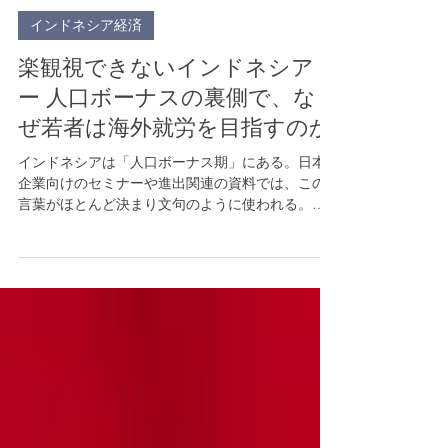
3月10日
読了時間: 6分
インドネシア経済
楽観視できないインドネシア
ー 人口ボーナスの裏側で、な
ぜ若者は海外就労を目指すのか
インドネシアは「人口ボーナス期」にある。日本
企業向けのセミナーや進出関連の資料では、この
言葉がほとんど決まり文句のように使われる。若
い人口が多く、生産年齢人口の比率が高く、内需
の拡大が期待できる巨大市場。統計だけを見れ
ば、確かに魅力的に映る。 しかし、その「ボーナ
ス」は本当に企業にとってのボーナスなのだろう
か。 人口ボーナスとは、単に若者が多い状態を指
す言葉ではない。本来は、働く世代が十分に雇用
され、生産活動に参加し、所得を得て消費できる
ことで、経済成長が加速しやすい構造を意味す
る。逆に言えば、若者が多くても、彼らが働け
ず、十分な収入を得られなければ、その人口構造