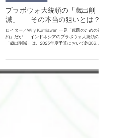
2025年4月11日
読了時間: 3分
インドネシア政治
プラボウォ大統領の「歳出削
減」── その本当の狙いとは？
ロイター／Willy Kurniawan 一見「庶民のための節
約」だが── インドネシアのプラボウォ大統領の
「歳出削減」は、2025年度予算において約306兆
ルピア（約3兆円）にも及び、大きな話題を呼びま
した。 式典、セミナー、出張旅費、筆記用具に至
るまで徹底的に削減され、...