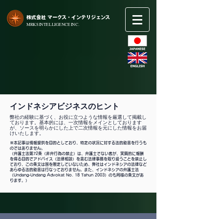
​株式会社 マークス・インテリジェンス
​MRKS INTELLIGENCE INC.
インドネシアビジネスのヒント
弊社の経験に基づく、お役に立つような情報を厳選して掲載し
ております。基本的には、一次情報をメインとしております
が、ソースを明らかにした上で二次情報を元にした情報をお届
けいたします。
※本記事は情報提供を目的としており、特定の状況に対する法的助言を行うも
のではありません。
（弁護士法第72条（非弁行為の禁止）は、弁護士でない者が、実質的に報酬
を得る目的でアドバイス（法律相談）を含む法律事務を取り扱うことを禁止し
ており、この条文は国を限定していないため、弊社はインドネシアの法律など
あらゆる法的助言は行なっておりません。また、インドネシアの弁護士法
（Undang-Undang Advokat No. 18 Tahun 2003）のも同様の条文があ
ります。）