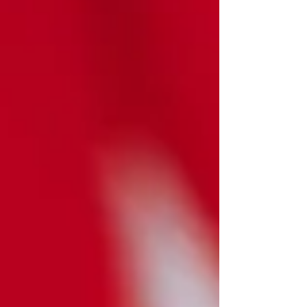
は成長エンジンではなく、不安定化要因になりう
る。 近年のインドネシアでは、まさにその懸念が
強まっている。完全失業率は一見すると5％前後で
推移し、国際比較でも極端に高い数字ではない。
貧困率も政府発表では低下している。こうした数
字だけを見ると、「若い国」「伸びる国」という
物語は維持される。 だが、現実はそれほど単純で
はない。 まず問題なのは、若年層の失業率が全体
平均よりかなり高いことである。