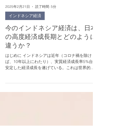
2025年2月21日
読了時間: 5分
インドネシア経済
今のインドネシア経済は、日本
の高度経済成長期とどのように
違うか？
はじめに インドネシアは近年（コロナ禍を除け
ば、10年以上にわたり）、実質経済成長率5%台の
安定した経済成長を遂げている。これは世界的に
見れば堅調な数字だが、日本が高度経済成長期
（1950〜1973年）に記録した 年率10%前後の成長
と比べると、ペースは半分以下だ。この違いはど
こから生まれるのか？ そして、今のインドネシア
は「明日は今日より良くなる」と確信を持ててい