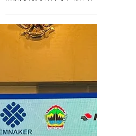
企業向けのセミナーや進出関連の資料では、この
言葉がほとんど決まり文句のように使われる。若
い人口が多く、生産年齢人口の比率が高く、内需
の拡大が期待できる巨大市場。統計だけを見れ
ば、確かに魅力的に映る。 しかし、その「ボーナ
ス」は本当に企業にとってのボーナスなのだろう
か。 人口ボーナスとは、単に若者が多い状態を指
す言葉ではない。本来は、働く世代が十分に雇用
され、生産活動に参加し、所得を得て消費できる
ことで、経済成長が加速しやすい構造を意味す
る。逆に言えば、若者が多くても、彼らが働け
ず、十分な収入を得られなければ、その人口構造
は成長エンジンではなく、不安定化要因になりう
る。 近年のインドネシアでは、まさにその懸念が
強まっている。完全失業率は一見すると5％前後で
推移し、国際比較でも極端に高い数字ではない。
貧困率も政府発表では低下している。こうした数
字だけを見ると、「若い国」「伸びる国」という
物語は維持される。 だが、現実はそれほど単純で
はない。 まず問題なのは、若年層の失業率が全体
平均よりかなり高いことである。