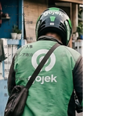
マーケティング
コーヒー文化
インドネシア法律
広告業界
インドネシア映画
法務・労務・人事
インドネシア政治
輸出
市場調査
協業のお知らせ
お知らせ
進出戦略