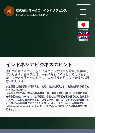
​株式会社 マークス・インテリジェンス
​MRKS INTELLIGENCE INC.
インドネシアビジネスのヒント
弊社の経験に基づく、お役に立つような情報を厳選して掲載し
ております。基本的には、一次情報をメインとしております
が、ソースを明らかにした上で二次情報を元にした情報をお届
けいたします。
※本記事は情報提供を目的としており、特定の状況に対する法的助言を行うも
のではありません。
（弁護士法第72条（非弁行為の禁止）は、弁護士でない者が、実質的に報酬
を得る目的でアドバイス（法律相談）を含む法律事務を取り扱うことを禁止し
ており、この条文は国を限定していないため、弊社はインドネシアの法律など
あらゆる法的助言は行なっておりません。また、インドネシアの弁護士法
（Undang-Undang Advokat No. 18 Tahun 2003）のも同様の条文があ
ります。）