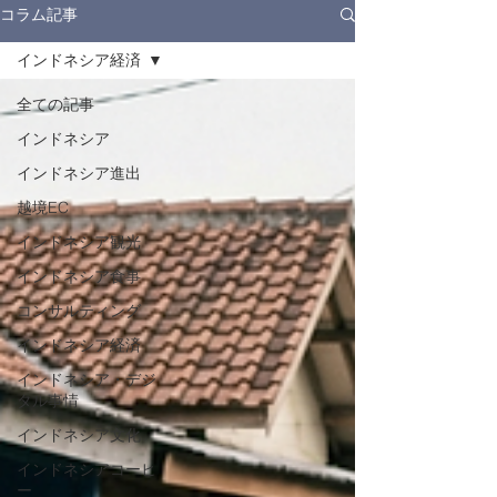
コラム記事
インドネシア経済
全ての記事
インドネシア
インドネシア進出
越境EC
インドネシア観光
インドネシア食事
コンサルティング
インドネシア経済
インドネシア・デジ
タル事情
インドネシア文化
インドネシアコーヒ
ー