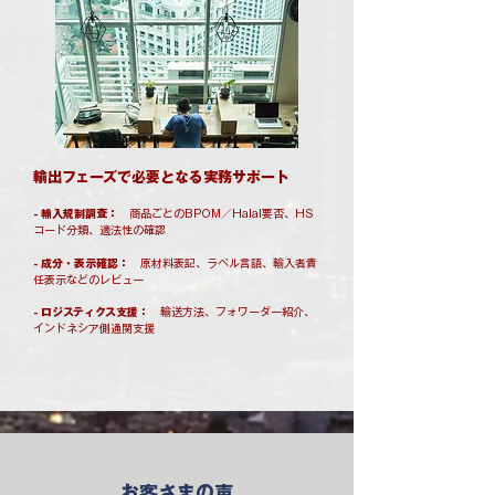
輸出フェーズで必要となる実務サポート
- 輸入規制調査：
商品ごとのBPOM／Halal要否、HS
コード分類、適法性の確認
- 成分・表示確認：
原材料表記、ラベル言語、輸入者責
任表示などのレビュー
- ロジスティクス支援：
輸送方法、フォワーダー紹介、
インドネシア側通関支援
お客さまの声