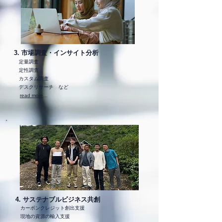
3. 市場調査・インサイト分析
定量調査
定性調査
カスタム調査
​ デスクリサーチ など
read more
...
4. サステナブルビジネス共創
カーボンクレジット創出支援
現地の資源の輸入支援