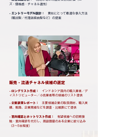
ズ・価格感・チャネル適性）
- エントリーモデル設計：
貴社にとって最適な参入方法
（輸出型／代理店経由型など）の提案
​販売・流通チャネル候補の選定
- ロングリスト作成：
インドネシア国内の輸入業者／デ
ィストリビューター／小売業者等の候補のリスト提供
- 企業調査レポート：
主要候補企業の取扱商材、輸入実
績、販路、企業規模などを調査・比較表にて提供
- 意向確認とホットリスト作成：
有望候補への初期接
触・意向確認を代行し、商談価値のある企業に絞り込み
（3〜5社程度）