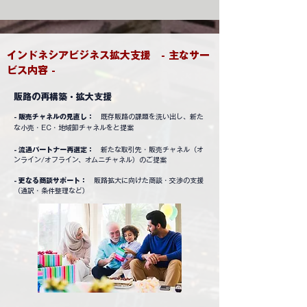
​インドネシアビジネス拡大支援 - 主なサー
ビス内容 -
販路の再構築・拡大支援
- 販売チャネルの見直し：
既存販路の課題を洗い出し、新た
な小売・EC・地域卸チャネルをと提案
- 流通パートナー再選定：
新たな取引先・販売チャネル（オ
ンライン/オフライン、オムニチャネル）のご提案
- 更なる商談サポート：
販路拡大に向けた商談・交渉の支援
（通訳・条件整理など）