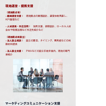
​現地運営・提携支援
（現地拠点有）
- 組織運営支援：
現地拠点の業務設計、運営体制見直し、
KPI整理など
- 人材連携・外注活用：
採用支援、研修設計、ローカル人材
会社や税務法務など外注先紹介など
​（現地拠点未設立）
- 法人設立相談：
設立の要否、タイミング、費用感などの判
断材料提供
- 法人設立支援：
PMAなどの設立手続き案内、現地の専門
家紹介
マーケティングコミュニケーション支援