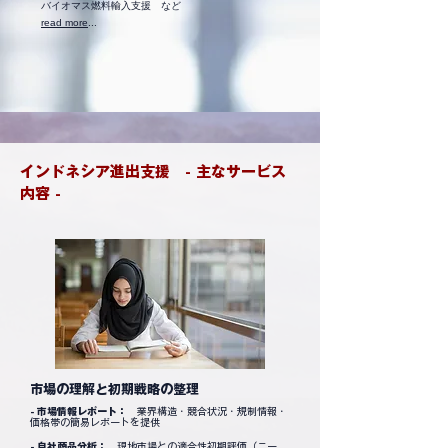
バイオマス燃料輸入支援 など
​
read more
...
​インドネシア進出支援 - 主なサービス
内容 -
市場の理解と初期戦略の整理
- 市場情報レポート：
業界構造・競合状況・規制情報・
価格帯の簡易レポートを提供​
- 自社商品分析：
現地市場との適合性初期評価（ニー