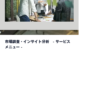
市場調査・インサイト分析 - サービス
メニュー -
消費者調査・定量
（Quantitative Research）
オンライン調査（都市部・地方部）
ホームユーステスト（HUT)
会場調査（CLT）
ブランド認知・好意度調査
価格・パッケージテスト