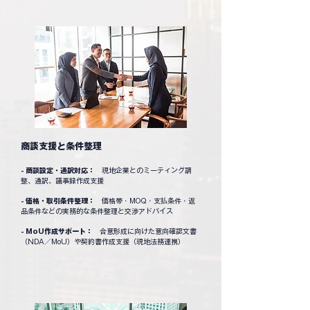
商談支援と条件整理
- 商談設定・通訳対応：
現地企業とのミーティング調
整、通訳、議事録作成支援
- 価格・取引条件整理：
価格帯・MOQ・支払条件・返
品条件などの実務的な条件整理と交渉アドバイス
- MoU作成サポート：
合意形成に向けた意向確認文書
（NDA／MoU）や契約書作成支援（現地法務連携）