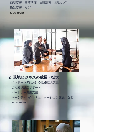
商談支援（事前準備、日時調整、通訳など）
輸出支援 など
read more
...
2. 現地ビジネスの成長・拡大
インドネシアにおける販路拡大支援
現地拠点設立サポート
パートナー提携支援
マーケティングコミュニケーション支援 など
read more
...