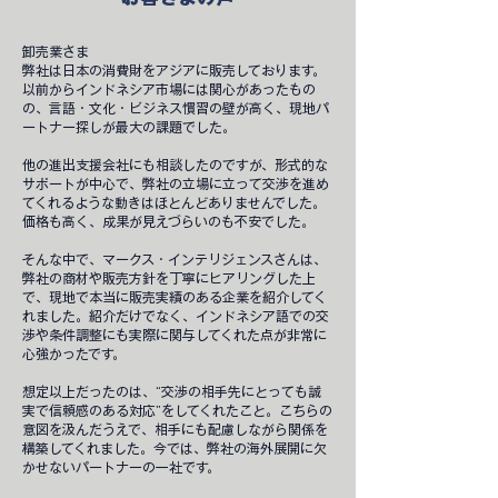
卸売業さま​​
弊社は日本の消費財をアジアに販売しております。
以前からインドネシア市場には関心があったもの
の、言語・文化・ビジネス慣習の壁が高く、現地パ
ートナー探しが最大の課題でした。
他の進出支援会社にも相談したのですが、形式的な
サポートが中心で、弊社の立場に立って交渉を進め
てくれるような動きはほとんどありませんでした。
価格も高く、成果が見えづらいのも不安でした。
そんな中で、マークス・インテリジェンスさんは、
弊社の商材や販売方針を丁寧にヒアリングした上
で、現地で本当に販売実績のある企業を紹介してく
れました。紹介だけでなく、インドネシア語での交
渉や条件調整にも実際に関与してくれた点が非常に
心強かったです。
想定以上だったのは、“交渉の相手先にとっても誠
実で信頼感のある対応”をしてくれたこと。こちらの
意図を汲んだうえで、相手にも配慮しながら関係を
構築してくれました。今では、弊社の海外展開に欠
かせないパートナーの一社です。