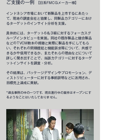
ご支援の一例
【日系FMCGメーカー様】
インドネシア市場において新製品を上市するにあたっ
て、​現地の調査会社と協業し、同製品カテゴリーにおけ
るターゲットのインサイト分析を支援。
具体的には、ターゲット6名３組に対するフォーカスグ
ループインタビューを実施。同社の既存製品と競合製品
などのTVCM数本の視聴と実際に製品を手にしてもら
い、それぞれの問題提起と機能訴求等について、共感で
きるかや信用できるか、またそれらの理由などについて
詳しく聞き出すことで、当該カテゴリーに対するターゲ
ットインサイトを調査・分析。
その結果は、パッケージデザインやプロモーション、デ
ィストリビューターに対する事前説明などに活用され、
目標売上達成に貢献。
*過去事例の中の一つです。現在進行中の案件はオープンにす
るようなことはいたしておりません。