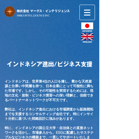
​株式会社 マークス・インテリジェンス
​MRKS INTELLIGENCE INC.
インドネシア進出/ビジネス支援
インドネシアは、世界第4位の人口を擁し、豊かな天然資
源と分厚い中間層を持つ、日本企業にとって可能性に満ち
た市場です。しかし、その可能性を実現するためには、現
地の文化・規制・ビジネス慣習への深い理解と、信頼でき
るパートナーネットワークが不可欠です。
弊社は、インドネシア進出における市場調査から販路開拓
までを支援するコンサルティング会社です。特にインサイ
ト分析に基づいた戦略設計に強みがあります。
特に、インドネシアの国公立大学・自治体との直接ネット
ワークを活かし、市場参入から、ESGに配慮したサステナ
ブルなビジネスの構築まで、一貫してサポートいたしま